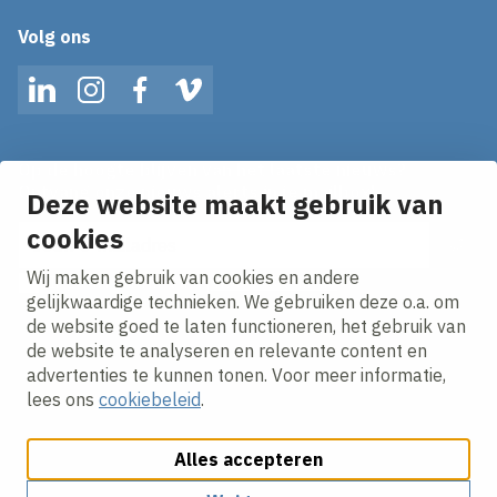
Volg ons
LinkedIn
Instagram
Facebook
Vimeo
Op de hoogte blijven van het laatste nieuws?
Ontvang onze nieuws alerts in je mailbox!
Deze website maakt gebruik van
E-mailadres
cookies
Wij maken gebruik van cookies en andere
Ik ga akkoord met het
privacy statement.
gelijkwaardige technieken. We gebruiken deze o.a. om
de website goed te laten functioneren, het gebruik van
de website te analyseren en relevante content en
advertenties te kunnen tonen. Voor meer informatie,
lees ons
cookiebeleid
.
Alles accepteren
Cookies aanpassen
Cookie beleid
Privacy policy
Responsible disclosure
Algemene inkoopvoorwaarden