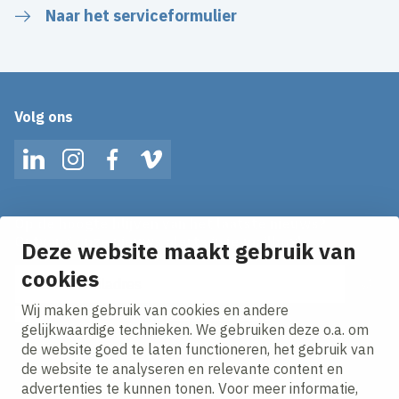
Naar het serviceformulier
Volg ons
LinkedIn
Instagram
Facebook
Vimeo
Op de hoogte blijven van het laatste nieuws?
Ontvang onze nieuws alerts in je mailbox!
Deze website maakt gebruik van
E-mailadres
cookies
Wij maken gebruik van cookies en andere
Ik ga akkoord met het
privacy statement.
gelijkwaardige technieken. We gebruiken deze o.a. om
de website goed te laten functioneren, het gebruik van
de website te analyseren en relevante content en
advertenties te kunnen tonen. Voor meer informatie,