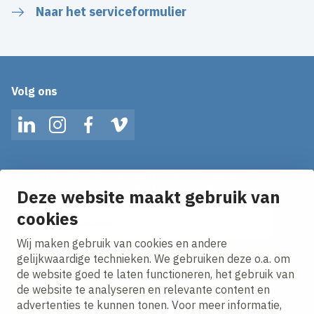
Naar het serviceformulier
Volg ons
LinkedIn
Instagram
Facebook
Vimeo
Op de hoogte blijven van het laatste nieuws?
Ontvang onze nieuws alerts in je mailbox!
Deze website maakt gebruik van
E-mailadres
cookies
Wij maken gebruik van cookies en andere
Ik ga akkoord met het
privacy statement.
gelijkwaardige technieken. We gebruiken deze o.a. om
de website goed te laten functioneren, het gebruik van
de website te analyseren en relevante content en
advertenties te kunnen tonen. Voor meer informatie,