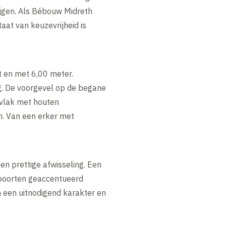
jgen. Als Bébouw Midreth
aat van keuzevrijheid is
t en met 6,00 meter.
ng. De voorgevel op de begane
 vlak met houten
en. Van een erker met
n prettige afwisseling. Een
n poorten geaccentueerd
n een uitnodigend karakter en