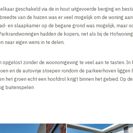
elkaar geschakeld via de in hout uitgevoerde berging en best
 breedte van de huizen was er veel mogelijk om de woning aan
ad- en slaapkamer op de begane grond was mogelijk, maar o
e Parkrandwoningen hadden de kopers, net als bij de Hofwonin
en naar eigen wens in te delen.
en opgelost zonder de woonomgeving te veel aan te tasten. In
oen en de autovrije stoepen rondom de parkeerhoven liggen 
en het groen echt een hoofdrol krijgt binnen het gebied. Op d
lig buitenspelen