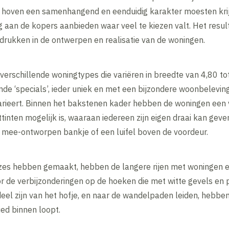
 hoven een samenhangend en eenduidig karakter moesten kri
g aan de kopers aanbieden waar veel te kiezen valt. Het result
adrukken in de ontwerpen en realisatie van de woningen.
erschillende woningtypes die variëren in breedte van 4,80 to
ende ‘specials’, ieder uniek en met een bijzondere woonbelevi
varieert. Binnen het bakstenen kader hebben de woningen een
ttinten mogelijk is, waaraan iedereen zijn eigen draai kan gev
 mee-ontworpen bankje of een luifel boven de voordeur.
zes hebben gemaakt, hebben de langere rijen met woningen ee
oor de verbijzonderingen op de hoeken die met witte gevels e
eel zijn van het hofje, en naar de wandelpaden leiden, hebbe
ed binnen loopt.