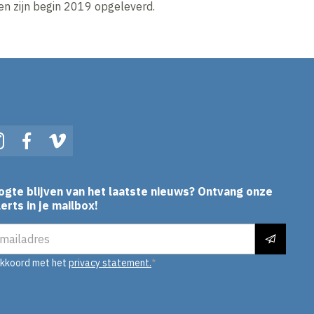
n zijn begin 2019 opgeleverd.
In
Instagram
Facebook
Vimeo
ogte blijven van het laatste nieuws? Ontvang onze
erts in je mailbox!
es
akkoord met het
privacy statement.