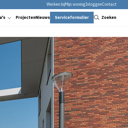
Werken bij
Mijn woning
Inloggen
Contact
Sluiten
Serviceformulier
Zoeken
a's
Projecten
Nieuws