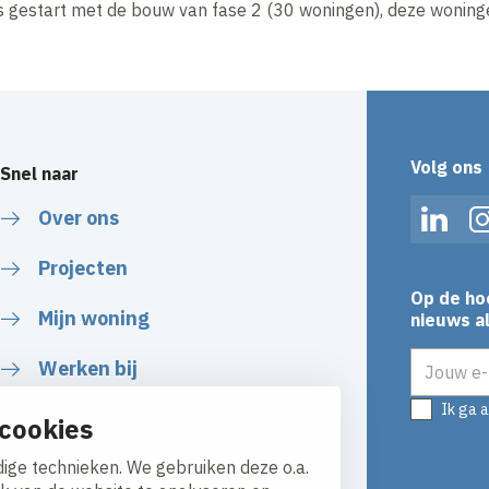
 gestart met de bouw van fase 2 (30 woningen), deze woninge
Volg ons
Snel naar
Over ons
Linked
Projecten
Op de ho
Mijn woning
nieuws al
E-mailadr
Werken bij
Ik ga 
Naar het serviceformulier
cookies
ige technieken. We gebruiken deze o.a.