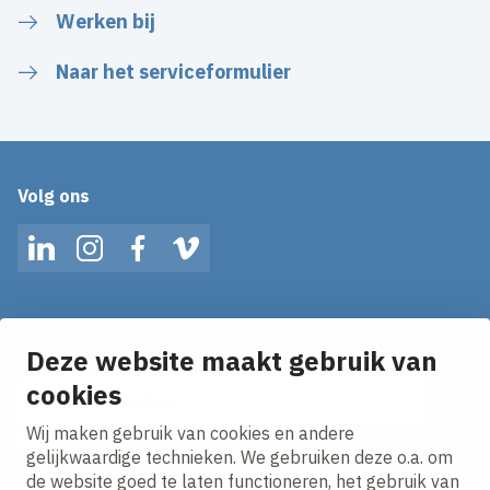
Werken bij
Naar het serviceformulier
Volg ons
LinkedIn
Instagram
Facebook
Vimeo
Op de hoogte blijven van het laatste nieuws?
Ontvang onze nieuws alerts in je mailbox!
Deze website maakt gebruik van
cookies
E-mailadres
Wij maken gebruik van cookies en andere
Ik ga akkoord met het
privacy statement.
gelijkwaardige technieken. We gebruiken deze o.a. om
de website goed te laten functioneren, het gebruik van