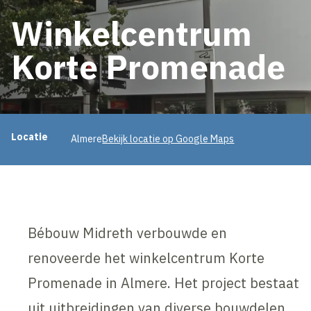
Winkelcentrum
Korte Promenade
Projectinformatie
Locatie
Almere
Bekijk locatie op Google Maps
Bébouw Midreth verbouwde en
renoveerde het winkelcentrum Korte
Promenade in Almere. Het project bestaat
uit uitbreidingen van diverse bouwdelen.