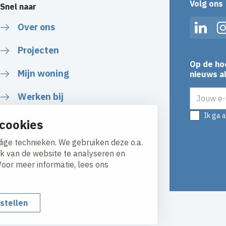
Volg ons
Snel naar
Over ons
Linked
Projecten
Op de ho
Mijn woning
nieuws al
E-mailadr
Werken bij
Ik ga 
Naar het serviceformulier
cookies
ige technieken. We gebruiken deze o.a.
ik van de website te analyseren en
Voor meer informatie, lees ons
nstellen
y
Responsible disclosure