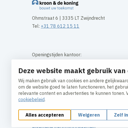
Ohmstraat 6 | 3335 LT Zwijndrecht
Tel:
+31 78 612 15 11
Openingstijden kantoor:
Maandag t/m vrijdag 08:30 – 16:30 uur
Deze website maakt gebruik van 
Contact
Wij maken gebruik van cookies en andere gelijkwaard
om de website goed te laten functioneren, het gebru
relevante content en advertenties te kunnen tonen. 
cookiebeleid
.
Alles accepteren
Weigeren
Zelf i
Cookies aanpassen
Cookie beleid
Privacy polic
Algemene inkoopvoorwaarden