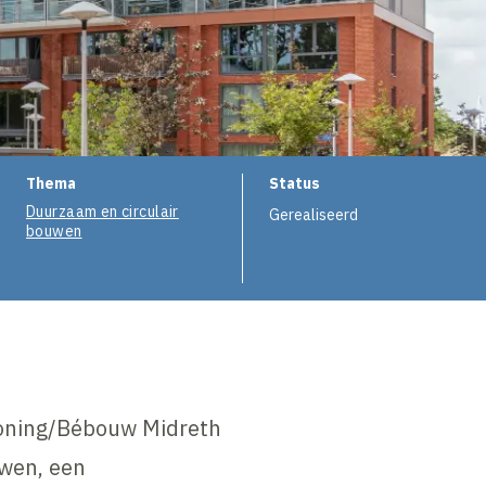
Thema
Status
Duurzaam en circulair
Gerealiseerd
bouwen
Koning/Bébouw Midreth
wen, een