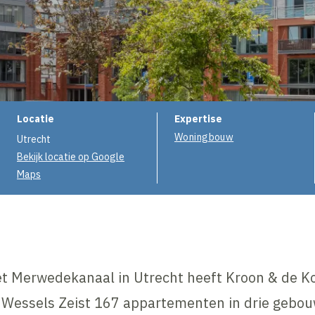
Projectinformatie
Locatie
Expertise
Woningbouw
Utrecht
Bekijk locatie op Google
Maps
t Merwedekanaal in Utrecht heeft Kroon & de 
Wessels Zeist 167 appartementen in drie gebou