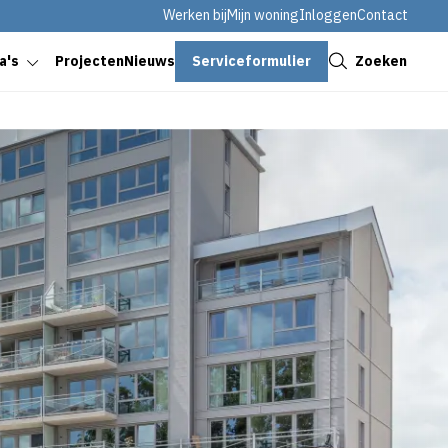
Werken bij
Mijn woning
Inloggen
Contact
Sluiten
Serviceformulier
Zoeken
a's
Projecten
Nieuws