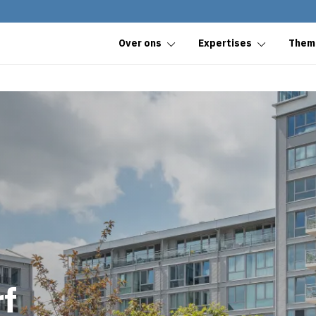
Over ons
Expertises
Them
f