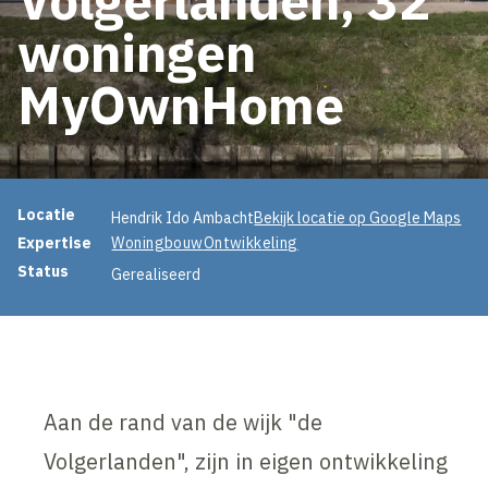
woningen
MyOwnHome
Projectinformatie
Locatie
Hendrik Ido Ambacht
Bekijk locatie op Google Maps
Expertise
Woningbouw
Ontwikkeling
Status
Gerealiseerd
Aan de rand van de wijk "de
Volgerlanden", zijn in eigen ontwikkeling