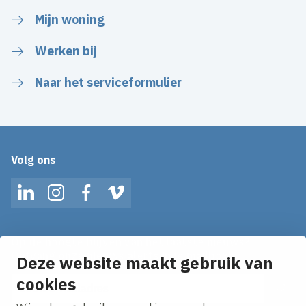
Mijn woning
Werken bij
Naar het serviceformulier
Volg ons
LinkedIn
Instagram
Facebook
Vimeo
Op de hoogte blijven van het laatste nieuws?
Ontvang onze nieuws alerts in je mailbox!
Deze website maakt gebruik van
E-mailadres
cookies