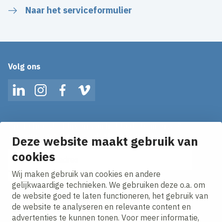
Naar het serviceformulier
Volg ons
LinkedIn
Instagram
Facebook
Vimeo
Op de hoogte blijven van het laatste nieuws?
Ontvang onze nieuws alerts in je mailbox!
Deze website maakt gebruik van
E-mailadres
cookies
Wij maken gebruik van cookies en andere
Ik ga akkoord met het
privacy statement.
gelijkwaardige technieken. We gebruiken deze o.a. om
de website goed te laten functioneren, het gebruik van
de website te analyseren en relevante content en
advertenties te kunnen tonen. Voor meer informatie,