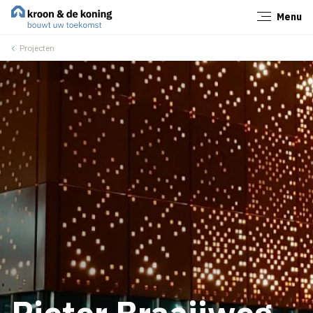
Menu
Sluiten
Projecten
Pieter Braaijweg