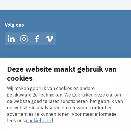
Volg ons
LinkedIn
Instagram
Facebook
Vimeo
Op de hoogte blijven van het laatste nieuws?
Ontvang onze nieuws alerts in je mailbox!
Deze website maakt gebruik van
E-mailadres
cookies
Wij maken gebruik van cookies en andere
Ik ga akkoord met het
privacy statement.
gelijkwaardige technieken. We gebruiken deze o.a. om
de website goed te laten functioneren, het gebruik van
de website te analyseren en relevante content en
advertenties te kunnen tonen. Voor meer informatie,
lees ons
cookiebeleid
.