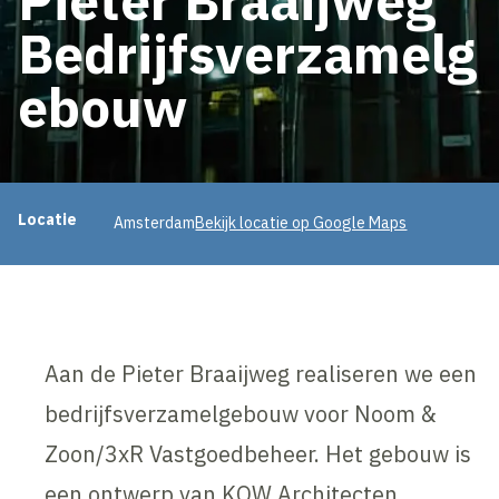
Bedrijfsverzamelg
ebouw
Projectinformatie
Locatie
Amsterdam
Bekijk locatie op Google Maps
Aan de Pieter Braaijweg realiseren we een
bedrijfsverzamelgebouw voor Noom &
Zoon/3xR Vastgoedbeheer. Het gebouw is
een ontwerp van KOW Architecten