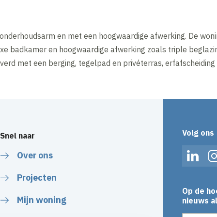
 onderhoudsarm en met een hoogwaardige afwerking. De wonin
uxe badkamer en hoogwaardige afwerking zoals triple beglazin
verd met een berging, tegelpad en privéterras, erfafscheiding 
Volg ons
Snel naar
Over ons
Linked
Projecten
Op de ho
Mijn woning
nieuws al