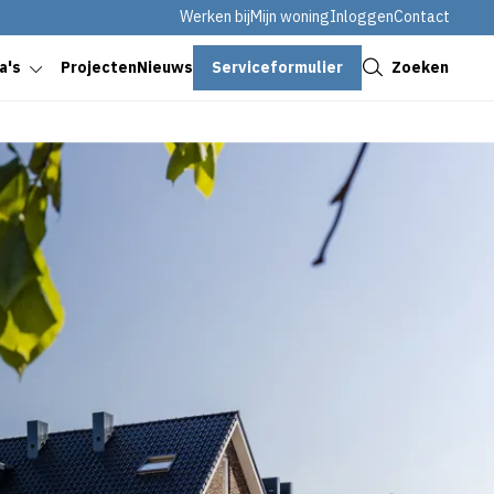
Werken bij
Mijn woning
Inloggen
Contact
Sluiten
Serviceformulier
Zoeken
a's
Projecten
Nieuws