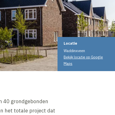
Projectinformati
Locatie
Waddinxveen
Bekijk locatie op Google
Maps
th 40 grondgebonden
n het totale project dat