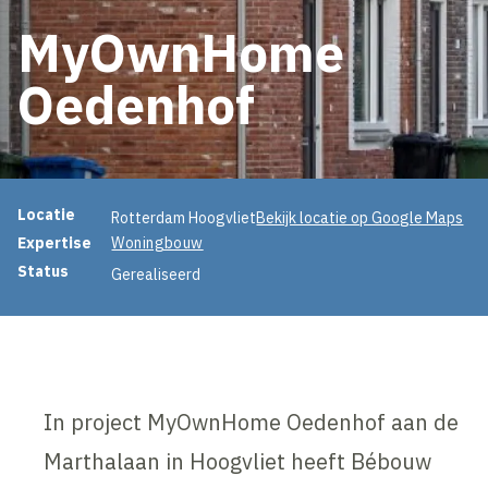
MyOwnHome
Oedenhof
Projectinformatie
Locatie
Rotterdam Hoogvliet
Bekijk locatie op Google Maps
Expertise
Woningbouw
Status
Gerealiseerd
In project MyOwnHome Oedenhof aan de
Marthalaan in Hoogvliet heeft Bébouw