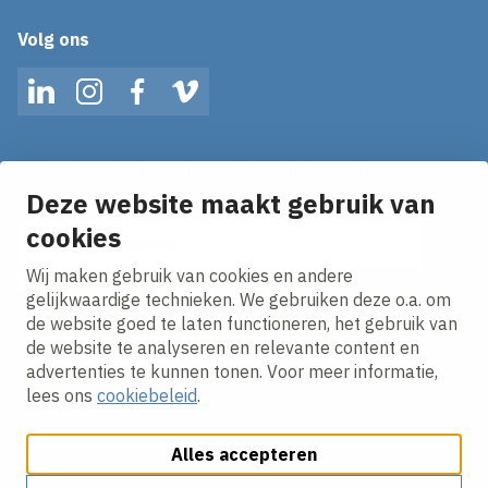
Volg ons
LinkedIn
Instagram
Facebook
Vimeo
Op de hoogte blijven van het laatste nieuws?
Ontvang onze nieuws alerts in je mailbox!
Deze website maakt gebruik van
cookies
E-mailadres
Wij maken gebruik van cookies en andere
Ik ga akkoord met het
privacy statement.
gelijkwaardige technieken. We gebruiken deze o.a. om
de website goed te laten functioneren, het gebruik van
de website te analyseren en relevante content en
advertenties te kunnen tonen. Voor meer informatie,
lees ons
cookiebeleid
.
Alles accepteren
Cookies aanpassen
Cookie beleid
Privacy policy
Responsible disclosure
Algemene inkoopvoorwaarden