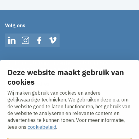
Volg ons
LinkedIn
Instagram
Facebook
Vimeo
Op de hoogte blijven van het laatste nieuws?
Ontvang onze nieuws alerts in je mailbox!
Deze website maakt gebruik van
cookies
E-mailadres
Wij maken gebruik van cookies en andere
Ik ga akkoord met het
privacy statement.
gelijkwaardige technieken. We gebruiken deze o.a. om
de website goed te laten functioneren, het gebruik van
de website te analyseren en relevante content en
advertenties te kunnen tonen. Voor meer informatie,
lees ons
cookiebeleid
.