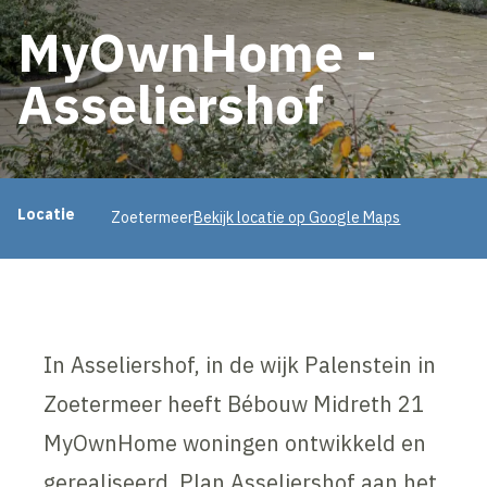
g
MyOwnHome -
Asseliershof
Projectinformatie
Locatie
Zoetermeer
Bekijk locatie op Google Maps
In Asseliershof, in de wijk Palenstein in
Zoetermeer heeft Bébouw Midreth 21
MyOwnHome woningen ontwikkeld en
gerealiseerd. Plan Asseliershof aan het