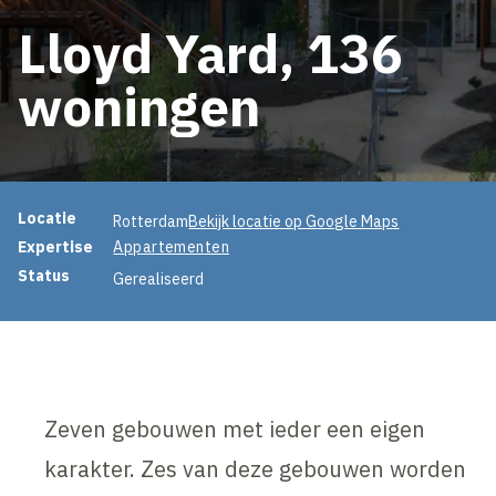
Lloyd Yard, 136
woningen
Projectinformatie
Locatie
Rotterdam
Bekijk locatie op Google Maps
Expertise
Appartementen
Status
Gerealiseerd
Zeven gebouwen met ieder een eigen
karakter. Zes van deze gebouwen worden