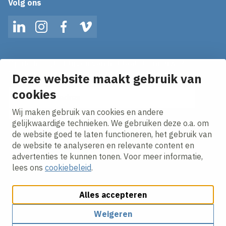
Volg ons
LinkedIn
Instagram
Facebook
Vimeo
Op de hoogte blijven van het laatste nieuws?
Ontvang onze nieuws alerts in je mailbox!
Deze website maakt gebruik van
cookies
E-mailadres
Wij maken gebruik van cookies en andere
Ik ga akkoord met het
privacy statement.
gelijkwaardige technieken. We gebruiken deze o.a. om
de website goed te laten functioneren, het gebruik van
de website te analyseren en relevante content en
advertenties te kunnen tonen. Voor meer informatie,
lees ons
cookiebeleid
.
Alles accepteren
Cookies aanpassen
Cookie beleid
Privacy policy
Responsible disclosure
Algemene inkoopvoorwaarden
Weigeren