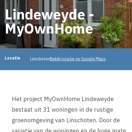
Lindeweyde -
MyOwnHome
Projectinformatie
Locatie
Linschoten
Bekijk locatie op Google Maps
Het project MyOwnHome Lindeweyde
bestaat uit 31 woningen in de rustige
groenomgeving van Linschoten. Door de
variatie van de woningen en de hoge mate