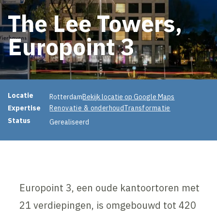
The Lee Towers,
Europoint 3
Projectinformatie
Locatie
Rotterdam
Bekijk locatie op Google Maps
Expertise
Renovatie & onderhoud
Transformatie
Status
Gerealiseerd
Europoint 3, een oude kantoortoren met
21 verdiepingen, is omgebouwd tot 420