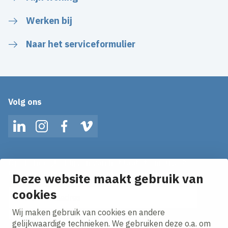
Werken bij
Naar het serviceformulier
Volg ons
LinkedIn
Instagram
Facebook
Vimeo
Op de hoogte blijven van het laatste nieuws?
Ontvang onze nieuws alerts in je mailbox!
Deze website maakt gebruik van
E-mailadres
cookies
Wij maken gebruik van cookies en andere
Ik ga akkoord met het
privacy statement.
gelijkwaardige technieken. We gebruiken deze o.a. om