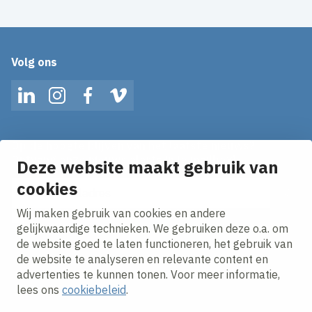
Volg ons
LinkedIn
Instagram
Facebook
Vimeo
Op de hoogte blijven van het laatste nieuws?
Ontvang onze nieuws alerts in je mailbox!
Deze website maakt gebruik van
cookies
E-mailadres
Wij maken gebruik van cookies en andere
Ik ga akkoord met het
privacy statement.
gelijkwaardige technieken. We gebruiken deze o.a. om
de website goed te laten functioneren, het gebruik van
de website te analyseren en relevante content en
advertenties te kunnen tonen. Voor meer informatie,
lees ons
cookiebeleid
.