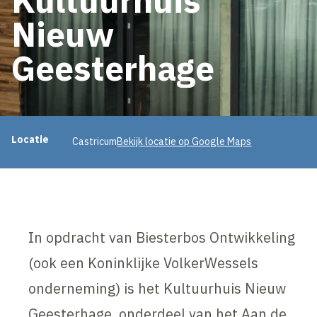
Nieuw
Geesterhage
Projectinformatie
Locatie
Castricum
Bekijk locatie op Google Maps
In opdracht van Biesterbos Ontwikkeling
(ook een Koninklijke VolkerWessels
onderneming) is het Kultuurhuis Nieuw
Geesterhage, onderdeel van het Aan de