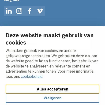
LinkedIn
Instagram
Facebook
Vimeo
Op de hoogte blijven van het laatste nieuws?
Ontvang onze nieuws alerts in je mailbox!
Deze website maakt gebruik van
cookies
E-mailadres
Wij maken gebruik van cookies en andere
Ik ga akkoord met het
privacy statement.
gelijkwaardige technieken. We gebruiken deze o.a. om
de website goed te laten functioneren, het gebruik van
de website te analyseren en relevante content en
advertenties te kunnen tonen. Voor meer informatie,
lees ons
cookiebeleid
.
Alles accepteren
Cookies aanpassen
Cookie beleid
Privacy policy
Responsible disclosure
Algemene inkoopvoorwaarden
Weigeren