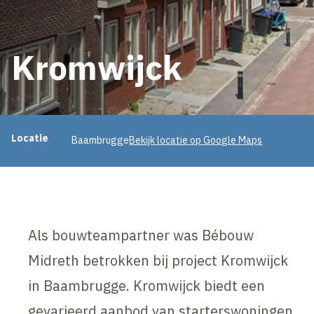
Kromwijck
Projectinformatie
Locatie
Baambrugge
Bekijk locatie op Google Maps
Als bouwteampartner was Bébouw
Midreth betrokken bij project Kromwijck
in Baambrugge. Kromwijck biedt een
gevarieerd aanbod van starterswoningen,