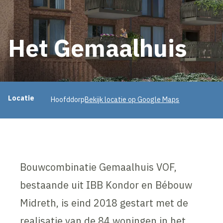
Het Gemaalhuis
Projectinformatie
Locatie
Hoofddorp
Bekijk locatie op Google Maps
Bouwcombinatie Gemaalhuis VOF,
bestaande uit IBB Kondor en Bébouw
Midreth, is eind 2018 gestart met de
realisatie van de 84 woningen in het