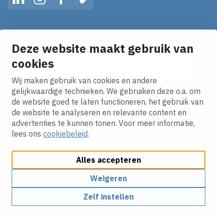
LinkedIn
Instagram
Facebook
Vimeo
Op de hoogte blijven van het laatste nieuws?
Ontvang onze nieuws alerts in je mailbox!
Deze website maakt gebruik van
E-mailadres
cookies
Wij maken gebruik van cookies en andere
Ik ga akkoord met het
privacy statement.
gelijkwaardige technieken. We gebruiken deze o.a. om
de website goed te laten functioneren, het gebruik van
de website te analyseren en relevante content en
advertenties te kunnen tonen. Voor meer informatie,
lees ons
cookiebeleid
.
Alles accepteren
Cookies aanpassen
Cookie beleid
Privacy policy
Responsible disclosure
Algemene inkoopvoorwaarden
Weigeren
Zelf instellen