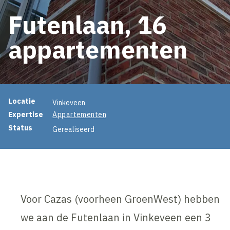
Futenlaan, 16
appartementen
Projectinformatie
Locatie
Vinkeveen
Expertise
Appartementen
Status
Gerealiseerd
Voor Cazas (voorheen GroenWest) hebben
we aan de Futenlaan in Vinkeveen een 3