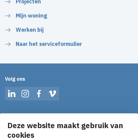
Projecten
Mijn woning
Werken bij
Naar het serviceformulier
Volg ons
LinkedIn
Instagram
Facebook
Vimeo
Op de hoogte blijven van het laatste nieuws?
Ontvang onze nieuws alerts in je mailbox!
Deze website maakt gebruik van
cookies
E-mailadres