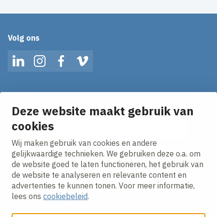
Volg ons
LinkedIn
Instagram
Facebook
Vimeo
Op de hoogte blijven van het laatste nieuws?
Ontvang onze nieuws alerts in je mailbox!
Deze website maakt gebruik van
E-mailadres
cookies
Wij maken gebruik van cookies en andere
Ik ga akkoord met het
privacy statement.
gelijkwaardige technieken. We gebruiken deze o.a. om
de website goed te laten functioneren, het gebruik van
de website te analyseren en relevante content en
advertenties te kunnen tonen. Voor meer informatie,
lees ons
cookiebeleid
.