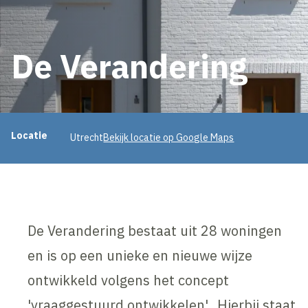
De Verandering
Projectinformatie
Locatie
Utrecht
Bekijk locatie op Google Maps
De Verandering bestaat uit 28 woningen
en is op een unieke en nieuwe wijze
ontwikkeld volgens het concept
'vraaggestuurd ontwikkelen'. Hierbij staat