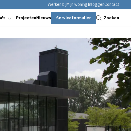
Werken bij
Mijn woning
Inloggen
Contact
Sluiten
Serviceformulier
Zoeken
a's
Projecten
Nieuws