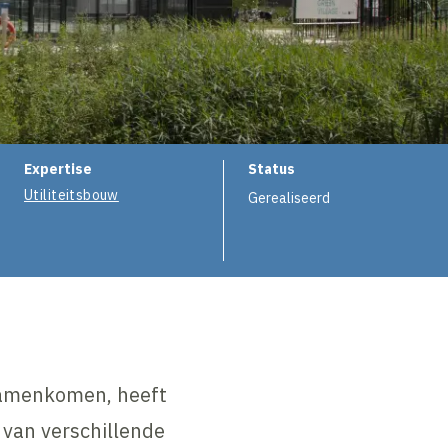
e
Expertise
Status
Utiliteitsbouw
Gerealiseerd
 samenkomen, heeft
 van verschillende