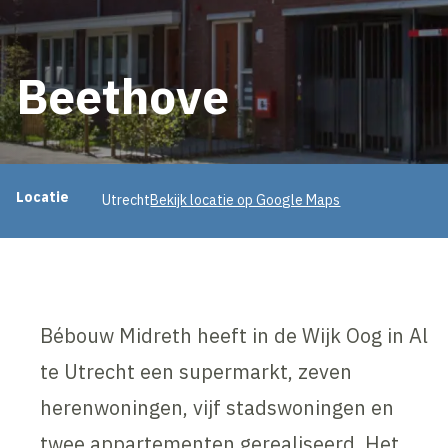
Beethove
Projectinformatie
Locatie
Utrecht
Bekijk locatie op Google Maps
Bébouw Midreth heeft in de Wijk Oog in Al
te Utrecht een supermarkt, zeven
herenwoningen, vijf stadswoningen en
twee appartementen gerealiseerd. Het