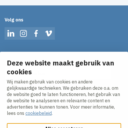
Volg ons
LinkedIn
Instagram
Facebook
Vimeo
Op de hoogte blijven van het laatste nieuws?
Ontvang onze nieuws alerts in je mailbox!
Deze website maakt gebruik van
E-mailadres
cookies
Wij maken gebruik van cookies en andere
Ik ga akkoord met het
privacy statement.
gelijkwaardige technieken. We gebruiken deze o.a. om
de website goed te laten functioneren, het gebruik van
de website te analyseren en relevante content en
advertenties te kunnen tonen. Voor meer informatie,
lees ons
cookiebeleid
.