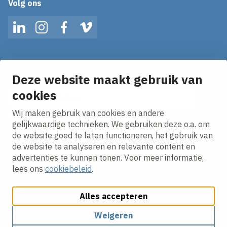
Volg ons
LinkedIn
Instagram
Facebook
Vimeo
Op de hoogte blijven van het laatste nieuws?
Ontvang onze nieuws alerts in je mailbox!
Deze website maakt gebruik van
E-mailadres
cookies
Wij maken gebruik van cookies en andere
Ik ga akkoord met het
privacy statement.
gelijkwaardige technieken. We gebruiken deze o.a. om
de website goed te laten functioneren, het gebruik van
de website te analyseren en relevante content en
advertenties te kunnen tonen. Voor meer informatie,
lees ons
cookiebeleid
.
Alles accepteren
Cookies aanpassen
Cookie beleid
Privacy policy
Responsible disclosure
Algemene inkoopvoorwaarden
Weigeren