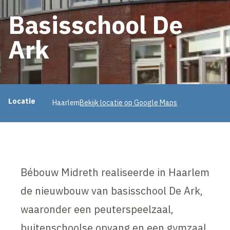
Basisschool De
Ark
Projectinformatie
Locatie
Haarlem
Bekijk locatie op Google Maps
Bébouw Midreth realiseerde in Haarlem
de nieuwbouw van basisschool De Ark,
waaronder een peuterspeelzaal,
buitenschoolse opvang en een gymzaal.