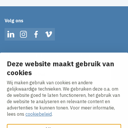
Volg ons
LinkedIn
Instagram
Facebook
Vimeo
Op de hoogte blijven van het laatste nieuws?
Ontvang onze nieuws alerts in je mailbox!
Deze website maakt gebruik van
cookies
E-mailadres
Wij maken gebruik van cookies en andere
Ik ga akkoord met het
privacy statement.
gelijkwaardige technieken. We gebruiken deze o.a. om
de website goed te laten functioneren, het gebruik van
de website te analyseren en relevante content en
advertenties te kunnen tonen. Voor meer informatie,
lees ons
cookiebeleid
.