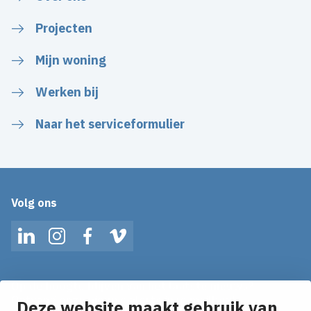
Projecten
Mijn woning
Werken bij
Naar het serviceformulier
Volg ons
LinkedIn
Instagram
Facebook
Vimeo
Op de hoogte blijven van het laatste nieuws?
Ontvang onze nieuws alerts in je mailbox!
Deze website maakt gebruik van