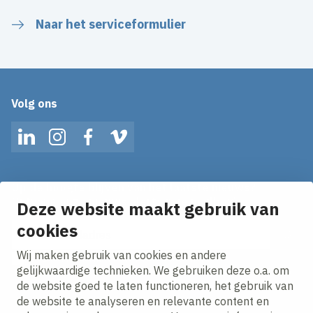
Naar het serviceformulier
Volg ons
LinkedIn
Instagram
Facebook
Vimeo
Op de hoogte blijven van het laatste nieuws?
Ontvang onze nieuws alerts in je mailbox!
Deze website maakt gebruik van
cookies
E-mailadres
Wij maken gebruik van cookies en andere
Ik ga akkoord met het
privacy statement.
gelijkwaardige technieken. We gebruiken deze o.a. om
de website goed te laten functioneren, het gebruik van
de website te analyseren en relevante content en