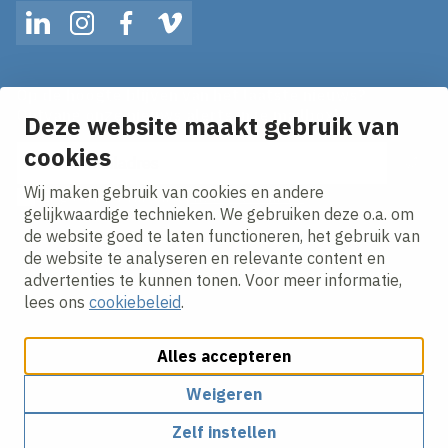
LinkedIn
Instagram
Facebook
Vimeo
Op de hoogte blijven van het laatste nieuws?
Ontvang onze nieuws alerts in je mailbox!
Deze website maakt gebruik van
E-mailadres
cookies
Wij maken gebruik van cookies en andere
Ik ga akkoord met het
privacy statement.
gelijkwaardige technieken. We gebruiken deze o.a. om
de website goed te laten functioneren, het gebruik van
de website te analyseren en relevante content en
advertenties te kunnen tonen. Voor meer informatie,
lees ons
cookiebeleid
.
Alles accepteren
Cookies aanpassen
Cookie beleid
Privacy policy
Responsible disclosure
Algemene inkoopvoorwaarden
Weigeren
Zelf instellen