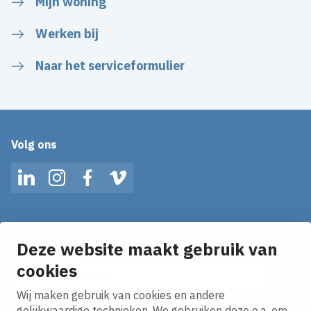
Mijn woning
Werken bij
Naar het serviceformulier
Volg ons
LinkedIn
Instagram
Facebook
Vimeo
Op de hoogte blijven van het laatste nieuws?
Ontvang onze nieuws alerts in je mailbox!
Deze website maakt gebruik van
E-mailadres
cookies
Wij maken gebruik van cookies en andere
Ik ga akkoord met het
privacy statement.
gelijkwaardige technieken. We gebruiken deze o.a. om