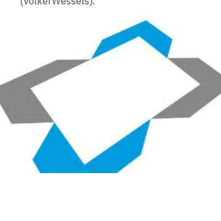
(VolkerWessels).