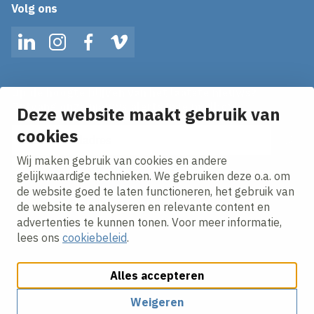
Volg ons
LinkedIn
Instagram
Facebook
Vimeo
Op de hoogte blijven van het laatste nieuws?
Ontvang onze nieuws alerts in je mailbox!
Deze website maakt gebruik van
cookies
E-mailadres
Wij maken gebruik van cookies en andere
Ik ga akkoord met het
privacy statement.
gelijkwaardige technieken. We gebruiken deze o.a. om
de website goed te laten functioneren, het gebruik van
de website te analyseren en relevante content en
advertenties te kunnen tonen. Voor meer informatie,
lees ons
cookiebeleid
.
Alles accepteren
Cookies aanpassen
Cookie beleid
Privacy policy
Responsible disclosure
Algemene inkoopvoorwaarden
Weigeren