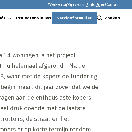
Werken bij
Mijn woning
Inloggen
Contact
Sluiten
Serviceformulier
Zoeken
a's
Projecten
Nieuws
e 14 woningen is het project
ht nu helemaal afgerond. Na de
018, waar met de kopers de fundering
begin maart dit jaar zover dat we de
ragen aan de enthousiaste kopers.
el druk doende met de laatste
ottoirs, de straat en het
oners er op korte termijn rondom