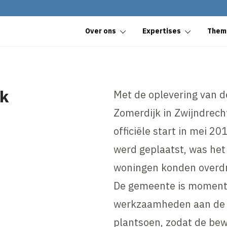
Over ons
Expertises
Them
jk
Met de oplevering van d
Zomerdijk in Zwijndrec
officiële start in mei 2
werd geplaatst, was het 
woningen konden overd
De gemeente is momente
werkzaamheden aan de tr
plantsoen, zodat de bew