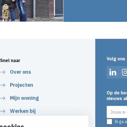
Volg ons
Snel naar
Over ons
Linked
Projecten
Op de ho
Mijn woning
nieuws al
E-mailadr
Werken bij
Ik ga 
Naar het serviceformulier
cookies